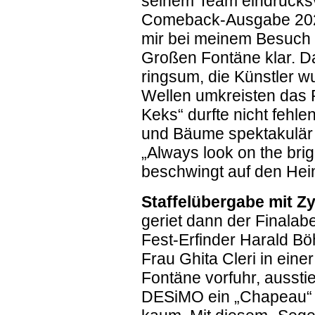
seinem Team eindrucksvo
Comeback-Ausgabe 2026
mir bei meinem Besuch 
Großen Fontäne klar. D
ringsum, die Künstler wu
Wellen umkreisten das 
Keks“ durfte nicht fehle
und Bäume spektakulär 
„Always look on the brigh
beschwingt auf den He
Staffelübergabe mit Zy
geriet dann der Finalabe
Fest-Erfinder Harald B
Frau Ghita Cleri in eine
Fontäne vorfuhr, ausstie
DESiMO ein „Chapeau“ z