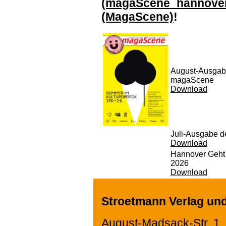
(magaScene_hannove
(MagaScene)
!
August-Ausgab
magaScene
Download
Juli-Ausgabe 
Download
Hannover Geht
2026
Download
Stroetmann Verlag un
August-Madsack-Str. 1